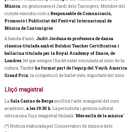
Música
, on gestionava el Jardí dels Tarongers. Membre del
comitè executiu com a
Responsable de Comunicació,
Promoció i Publicitat del Festival Internacional de
Música de Cantonigròs
.
A banda d’això,
Judit Jordana és professora de dansa
clàssica titulada amb el Bolshoi Teacher Certification i
ballarina titulada per la Royal Academy of Dance, de
Londres
, fet que sempre l’ha fet estar vinculada al món de la
cultura. També
ha format part de l’equip del Youth America
Grand Prix
, la competició de ballet més important del món.
Lliçó magistral
La
Sala Casino de Berga
acollirà l’acte inaugural del curs
acadèmic,
a les 19:30 h
. La periodista i gestora cultural
oferirà una lliçó magistral titulada "
Més enllà de la música
".
(*) Notícia elaborada pel Conservatori de música dels