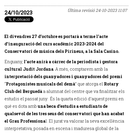
Última revisió
24-10-2023 11:07
24/10/2023
El divendres 27 d’octubre es portarà a terme l’acte
d’inauguració del curs acadèmic 2023-2024 del
Conservatori de música dels Pirineus, a la Sala Casino.
Enguany,
l'acte anirà a càrrec de la periodista i gestora
cultural Judit Jordana
. A més, comptarem amb la
interpretació dels guanyadores i guanyadores del premi
“
Protagonistes musicals del demà
” que atorga el
Rotary
Club del Berguedà
a alumnat del centre que va finalitzar els
estudis el passat juny. És la quarta edició d’aquest premi en
què es dota amb
una beca d’estudis a estudiants de
qualsevol de les tres seus del conservatori que han acabat
el Grau Professiona
l. El jurat va valorar la seva excel·lència
interpretativa, posada en escena i maduresa global de la