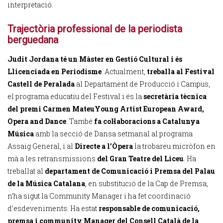
interpretació.
Trajectòria professional de la periodista
berguedana
Judit Jordana té un Màster en Gestió Cultural i és
Llicenciada en Periodisme
. Actualment,
treballa al Festival
Castell de Peralada
al Departament de Producció i Campus,
el programa educatiu del Festival i és la
secretària tècnica
del premi Carmen MateuYoung Artist European Award,
Opera and Dance
. També
fa col·laboracions a Catalunya
Música
amb la secció de Dansa setmanal al programa
Assaig General, i al
Directe a l’Òpera
la trobareu micròfon en
mà a les retransmissions
del Gran Teatre del Liceu
. Ha
treballat al
departament de Comunicació i Premsa del Palau
de la Música Catalana
, en substitució de la Cap de Premsa,
n’ha sigut la Community Manager i ha fet coordinació
d’esdeveniments. Ha estat
responsable de comunicació,
premsa i community Manager del Consell Català de la