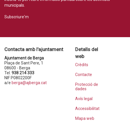
municipals.
Subscriure'm
Contacta amb l'ajuntament
Detalls del
web
Ajuntament de Berga
Plaça de Sant Pere, 1
Crèdits
08600 - Berga
Tel.
938 214 333
Contacte
NIF P0802200F
a/e
berga@ajberga.cat
Protecció de
dades
Avís legal
Accessibilitat
Mapa web