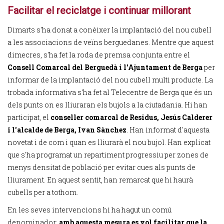
Facilitar el reciclatge i continuar millorant
Dimarts s'ha donat a conèixer la implantació del nou cubell
a les associacions de veïns berguedanes. Mentre que aquest
dimecres, s'ha fet la roda de premsa conjunta entre el
Consell Comarcal del Berguedà i l'Ajuntament de Berga
per
informar de la implantació del nou cubell multi producte. La
trobada informativa s'ha fet al Telecentre de Berga que és un
dels punts on es lliuraran els bujols a la ciutadania. Hi han
participat, el
conseller comarcal de Residus, Jesús Calderer
i l'alcalde de Berga, Ivan Sànchez
. Han informat d'aquesta
novetat i de com i quan es lliurarà el nou bujol. Han explicat
que s'ha programat un repartiment progressiu per zones de
menys densitat de població per evitar cues als punts de
lliurament. En aquest sentit, han remarcat que hi haurà
cubells per a tothom.
En les seves intervencions hi ha hagut un comú
denominador:
amb aquesta mesura es vol facilitar que la