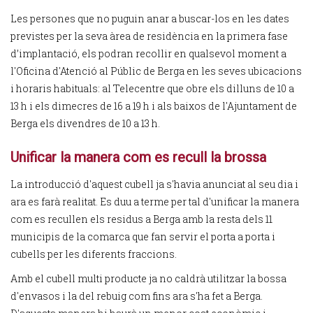
Les persones que no puguin anar a buscar-los en les dates
previstes per la seva àrea de residència en la primera fase
d’implantació, els podran recollir en qualsevol moment a
l'Oficina d'Atenció al Públic de Berga en les seves ubicacions
i horaris habituals: al Telecentre que obre els dilluns de 10 a
13 h i els dimecres de 16 a 19 h i als baixos de l'Ajuntament de
Berga els divendres de 10 a 13 h.
Unificar la manera com es recull la brossa
La introducció d'aquest cubell ja s'havia anunciat al seu dia i
ara es farà realitat. Es duu a terme per tal d'unificar la manera
com es recullen els residus a Berga amb la resta dels 11
municipis de la comarca que fan servir el porta a porta i
cubells per les diferents fraccions.
Amb el cubell multi producte ja no caldrà utilitzar la bossa
d'envasos i la del rebuig com fins ara s'ha fet a Berga.