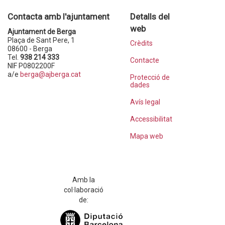
Contacta amb l'ajuntament
Detalls del
web
Ajuntament de Berga
Plaça de Sant Pere, 1
Crèdits
08600 - Berga
Tel.
938 214 333
Contacte
NIF P0802200F
a/e
berga@ajberga.cat
Protecció de
dades
Avís legal
Accessibilitat
Mapa web
Amb la
col·laboració
de: