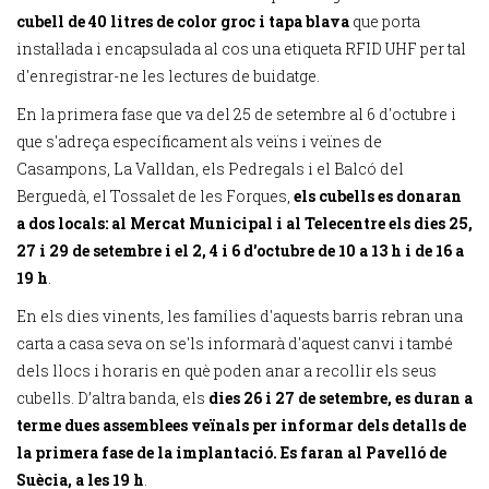
cubell de 40 litres de color groc i tapa blava
que porta
instal·lada i encapsulada al cos una etiqueta RFID UHF per tal
d'enregistrar-ne les lectures de buidatge.
En la primera fase que va del 25 de setembre al 6 d'octubre i
que s'adreça específicament als veïns i veïnes de
Casampons, La Valldan, els Pedregals i el Balcó del
Berguedà, el Tossalet de les Forques,
els cubells es donaran
a dos locals: al Mercat Municipal i al Telecentre els dies 25,
27 i 29 de setembre i el 2, 4 i 6 d'octubre de 10 a 13 h i de 16 a
19 h
.
En els dies vinents, les famílies d'aquests barris rebran una
carta a casa seva on se'ls informarà d'aquest canvi i també
dels llocs i horaris en què poden anar a recollir els seus
cubells. D’altra banda, els
dies 26 i 27 de setembre, es duran a
terme dues assemblees veïnals per informar dels detalls de
la primera fase de la implantació. Es faran al Pavelló de
Suècia, a les 19 h
.