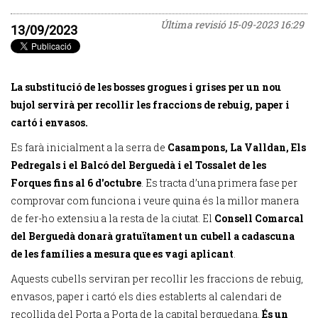
Última revisió
15-09-2023 16:29
13/09/2023
La substitució de les bosses grogues i grises per un nou
bujol servirà per recollir les fraccions de rebuig, paper i
cartó i envasos.
Es farà inicialment a la serra de
Casampons, La Valldan, Els
Pedregals i el Balcó del Berguedà i el Tossalet de les
Forques fins al 6 d'octubre
. Es tracta d’una primera fase per
comprovar com funciona i veure quina és la millor manera
de fer-ho extensiu a la resta de la ciutat. El
Consell Comarcal
del Berguedà donarà gratuïtament un cubell a cadascuna
de les famílies a mesura que es vagi aplicant
.
Aquests cubells serviran per recollir les fraccions de rebuig,
envasos, paper i cartó els dies establerts al calendari de
recollida del Porta a Porta de la capital berguedana.
És un