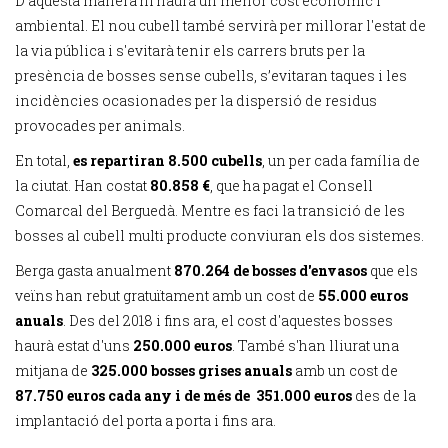
D'aquesta manera hi haurà un menor cost econòmic i
ambiental. El nou cubell també servirà per millorar l'estat de
la via pública i s'evitarà tenir els carrers bruts per la
presència de bosses sense cubells, s’evitaran taques i les
incidències ocasionades per la dispersió de residus
provocades per animals.
En total,
es repartiran 8.500 cubells
, un per cada família de
la ciutat. Han costat
80.858 €
, que ha pagat el Consell
Comarcal del Berguedà. Mentre es faci la transició de les
bosses al cubell multi producte conviuran els dos sistemes.
Berga gasta anualment
870.264 de bosses d'envasos
que els
veïns han rebut gratuïtament amb un cost de
55.000 euros
anuals
. Des del 2018 i fins ara, el cost d'aquestes bosses
haurà estat d'uns
250.000 euros
. També s'han lliurat una
mitjana de
325.000 bosses grises anuals
amb un cost de
87.750 euros cada any i de més de 351.000 euros
des de la
implantació del porta a porta i fins ara.