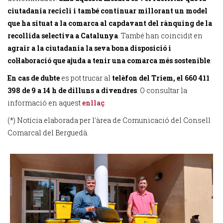
ciutadania recicli i també continuar millorant un model
que ha situat a la comarca al capdavant del rànquing de la
recollida selectiva a Catalunya
. També han coincidit en
agrair a la ciutadania la seva bona disposició i
col·laboració que ajuda a tenir una comarca més sostenible
.
En cas de dubte
es pot trucar al
telèfon del Triem, el 660 411
398 de 9 a 14 h de dilluns a divendres
. O consultar la
informació en aquest
enllaç
.
(*) Notícia elaborada per l'àrea de Comunicació del Consell
Comarcal del Berguedà.