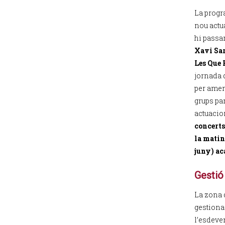
La progr
nou actu
hi pass
Xavi Sa
Les Que 
jornada 
per amen
grups par
actuacio
concerts
la matin
juny) ac
Gestió 
La zona 
gestiona
l’esdeve