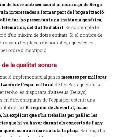
im de lucre amb seu social al municipi de Berga
guin interessades a formar part de l’organització
ol·licitar-ho presentant una instància genèrica,
telemàtica, del 3 al 16 d’abril
. Es contempla la
ació d’un màxim de dotze entitats. Si el nombre de
uds supera les places disponibles, aquestes es
per ordre d’inscripció.
 de la qualitat sonora
tzació implementarà algunes
mesures per millorar
ització de l’espai cultural
de les Barraques de La
r fer-ho, es disposarà d’altaveus (Delays)
ts en diferents punts de l’espai per obtenir una
litat del so.
El regidor de Joventut, Isaac
 ha explicat que s’ha treballat per pal·liar les
cies que hi va haver durant els concerts de l’any
n què el so no arribava a tota la plaça
. Santiago ha