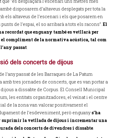
 que “es desplaçarà l’escenari uns metres més
 també disposarem d’altaveus desplegats per tota la
mb els altaveus de l’escenari i els que posarem en
 punts de l’espai, el so arribarà a tots els racons”.
El
ha recordat que enguany també es vetllarà per
 el compliment de la normativa acústica, tal com
 l’any passat
.
sió dels concerts de dijous
 de l’any passat de les Barraques de La Patum
 amb tres jornades de concerts, que es van portar a
 dijous a dissabte de Corpus. El Consell Municipal
um, les entitats organitzadores, el veïnat i el centre
ial de la zona van valorar positivament el
upament de l’esdeveniment, però enguany
s’ha
r suprimir la vetllada de dijous i incrementar una
durada dels concerts de divendres i dissabte
.