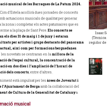
ció musical de les Barraques de La Patum 2024.
 Cim d’Estela acollirà dues jornades de concerts
 amb actuacions musicals de qualitat per generar
 a la zona i completar els actes patumaires que es
terme a la plaça de Sant Pere.
Els concerts se
Isaac 
n els dies 31 de maig i 1 de juny i estaran
(Tècnica 
itzats per artistes i grups destacats del panorama
regidor de
actual, així com per formacions berguedanes
.
 les novetats se centraran en la
millora de la
ació de l’espai cultural, la concentració de la
ció en dos dies i l’ampliació de l’horari de
ació dels concerts
, entre d’altres.
niment està impulsat per les
àrees de Joventut i
 l’Ajuntament de Berga
amb la col·laboració del
ent de Cultura de la Generalitat de Cataluny
a.
mació musical