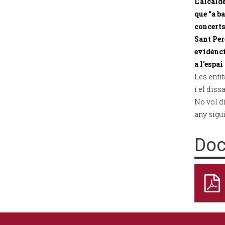
L’alcald
que “a ba
concerts 
Sant Per
evidènci
a l’espai
Les enti
i el diss
No vol di
any sigui
Doc