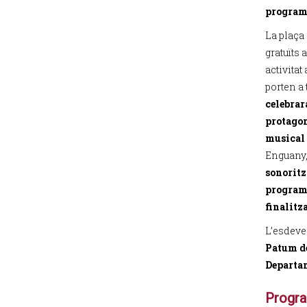
programa
La plaça
gratuïts
activitat
porten a 
celebrara
protagon
musical 
Enguany,
sonoritz
programa
finalitz
L’esdeve
Patum de
Departam
Progra