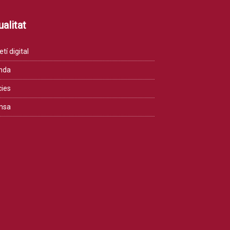
alitat
etí digital
nda
cies
msa