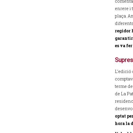
comentat
enrere i
plaça. A
diferents
regidor 
garantir
es va fer
Supres
L’edició
comptava
terme de
de La Pat
residenc
desenvol
optat pe
hora la 