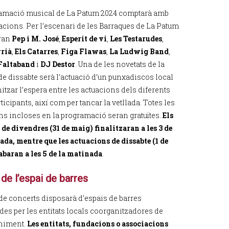
amació musical de La Patum 2024 comptarà amb
acions. Per l’escenari de les Barraques de La Patum
aran
Pep i M. José
,
Esperit de vi
,
Les Testarudes
,
rrià
,
Els Catarres
,
Figa Flawas
,
La Ludwig Band
,
Faltaband
i
DJ Destor
. Una de les novetats de la
de dissabte serà l’actuació d’un punxadiscos local
itzar l’espera entre les actuacions dels diferents
ticipants, així com per tancar la vetllada. Totes les
ns incloses en la programació seran gratuïtes.
Els
 de divendres (31 de maig) finalitzaran a les 3 de
ada, mentre que les actuacions de dissabte (1 de
abaran a les 5 de la matinada
.
de l’espai de barres
de concerts disposarà d’espais de barres
des per les entitats locals coorganitzadores de
niment.
Les entitats, fundacions o associacions