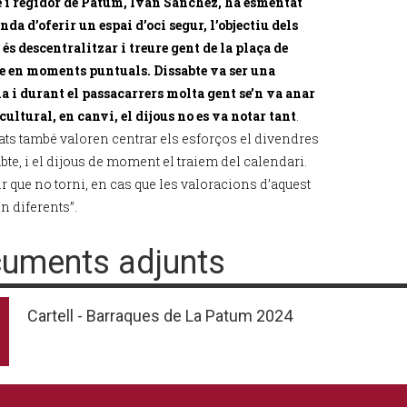
e i regidor de Patum, Ivan Sànchez, ha esmentat
nda d’oferir un espai d’oci segur, l’objectiu dels
és descentralitzar i treure gent de la plaça de
e en moments puntuals. Dissabte va ser una
a i durant el passacarrers molta gent se’n va anar
 cultural, en canvi, el dijous no es va notar tant
.
tats també valoren centrar els esforços el divendres
abte, i el dijous de moment el traiem del calendari.
r que no torni, en cas que les valoracions d’aquest
n diferents”.
uments adjunts
Cartell - Barraques de La Patum 2024