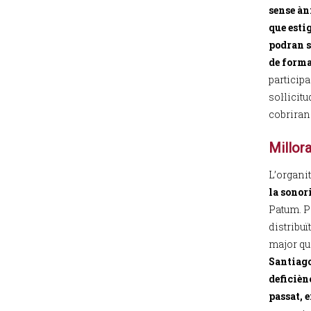
sense àn
que esti
podran s
de forma 
particip
sol·licit
cobriran 
Millora
L’organi
la sonor
Patum. Pe
distribuï
major qua
Santiago,
deficièn
passat, e