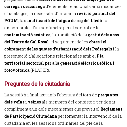
càrrega i descàrrega
d’elements relacionats amb mudances
d’habitatges, la necessitat d’iniciar la
revisió puntual del
POUM
; la
canalització de l’aigua de reg del Lledó
; la
disponibilitat d’un sonòmetre per al control de la
contaminació acústica
; la tramitació de la
gestió dels usos
del Teatre de Cal Rosal
, el seguiment de les
obres i el
cobrament de les quotes d’urbanització dels Pedregals
i la
presentació d’al·legacions relacionades amb el
Pla
territorial sectorial per a la generació elèctrica eòlica i
fotovoltaica
(PLATER).
Preguntes de la ciutadania
La sessió ha finalitzat amb l’obertura del torn de
preguntes
dels veïns i veïnes
als membres del consistori per donar
compliment a un dels mecanismes que preveu el
Reglament
de Participació Ciutadana
per fomentar la intervenció de la
ciutadania en les sessions ordinàries del ple de la