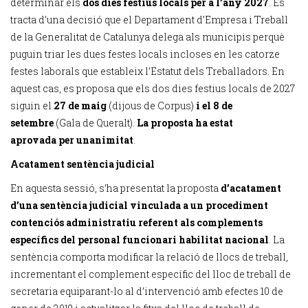
determinar els
dos dies festius locals per a l’any 2027
. Es
tracta d’una decisió que el Departament d’Empresa i Treball
de la Generalitat de Catalunya delega als municipis perquè
puguin triar les dues festes locals incloses en les catorze
festes laborals que estableix l’Estatut dels Treballadors. En
aquest cas, es proposa que els dos dies festius locals de 2027
siguin el
27 de maig
(dijous de Corpus)
i el 8 de
setembre
(Gala de Queralt).
La proposta ha estat
aprovada
per unanimitat
.
Acatament sentència judicial
En aquesta sessió, s’ha presentat la proposta
d’acatament
d’una sentència judicial vinculada a un procediment
contenciós administratiu referent als complements
específics del personal funcionari habilitat nacional
. La
sentència comporta modificar la relació de llocs de treball,
incrementant el complement específic del lloc de treball de
secretaria equiparant-lo al d’intervenció amb efectes 10 de