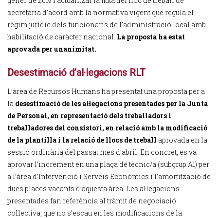
gener de 2019 i actualitzar la fitxa del lloc de treball de
secretaria d’acord amb la normativa vigent que regula el
règim jurídic dels funcionaris de l’administració local amb
habilitació de caràcter nacional.
La proposta ha estat
aprovada per unanimitat.
Desestimació d’al·legacions RLT
L’àrea de Recursos Humans ha presentat una proposta per a
la
desestimació de les al·legacions presentades per la Junta
de Personal, en representació dels treballadors i
treballadores del consistori, en relació amb la modificació
de la plantilla i la relació de llocs de treball
aprovada en la
sessió ordinària del passat mes d’abril. En concret, es va
aprovar l’increment en una plaça de tècnic/a (subgrup A1) per
a l’àrea d’Intervenció i Serveis Econòmics i l’amortització de
dues places vacants d’aquesta àrea. Les al·legacions
presentades fan referència al tràmit de negociació
col·lectiva, que no s’escau en les modificacions de la