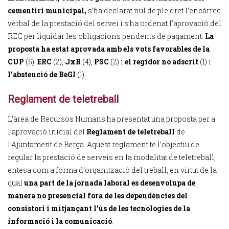
cementiri municipal,
s’ha declarat nul de ple dret l’encàrrec
verbal de la prestació del servei i s’ha ordenat l’aprovació del
REC per liquidar les obligacions pendents de pagament.
La
proposta ha estat aprovada amb els vots favorables de la
CUP
(5),
ERC
(2),
JxB
(4),
PSC
(2) i
el regidor no adscrit
(1) i
l’abstenció
de
BeGI
(1).
Reglament de teletreball
L’àrea de Recursos Humans ha presentat una proposta per a
l’aprovació inicial del
Reglament de teletreball
de
l’Ajuntament de Berga. Aquest reglament té l’objectiu de
regular la prestació de serveis en la modalitat de teletreball,
entesa com a forma d’organització del treball, en virtut de la
qual
una part de la jornada laboral es desenvolupa de
manera no presencial fora de les dependències del
consistori i mitjançant l’ús de les tecnologies de la
informació i la comunicació
.