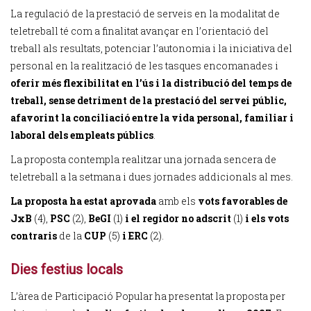
La regulació de la prestació de serveis en la modalitat de
teletreball té com a finalitat avançar en l’orientació del
treball als resultats, potenciar l’autonomia i la iniciativa del
personal en la realització de les tasques encomanades i
oferir més flexibilitat en l’ús i la distribució del temps de
treball, sense detriment de la prestació del servei públic,
afavorint la conciliació entre la vida personal, familiar i
laboral dels empleats públics
.
La proposta contempla realitzar una jornada sencera de
teletreball a la setmana i dues jornades addicionals al mes.
La proposta ha estat aprovada
amb els
vots favorables de
JxB
(4),
PSC
(2),
BeGI
(1)
i el regidor no adscrit
(1)
i els vots
contraris
de la
CUP
(5)
i ERC
(2).
Dies festius locals
L’àrea de Participació Popular ha presentat la proposta per