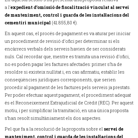
a l’
expedient d’omissió de fiscalització
vinculat al servei
de manteniment, control i guarda de les instal·lacions del
cementiri municipal
(41.855,80 €).
En aquest cas, el procés de pagament es va aturar per iniciar
un procediment de revisió d’ofici per determinar si els
encàrrecs verbals dels serveis havien de ser considerats
nuls. Cal recordar que, mentre es tramita una revisió d’ofici,
no es poden pagar les factures afectades: primer s’ha de
resoldre si existeix nul·litat i, en cas afirmatiu, establir les
conseqüències jurídiques corresponents, que serien
procedir al pagament de les factures pels serveis ja prestats.
Per poder efectuar aquest pagament, el procediment adequat
és el Reconeixement Extrajudicial de Crèdit (REC). Per aquest
motiu, i per simplificar la tramitació, en una única proposta
s’han resolt simultàniament els dos aspectes.
Pel que fa a la resolució de la proposta sobre el
servei de
manteniment, control i guarda de les instal·lacions del