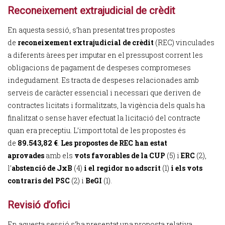
Reconeixement extrajudicial de crèdit
En aquesta sessió, s’han presentat tres propostes
de
reconeixement extrajudicial de crèdit
(REC) vinculades
a diferents àrees per imputar en el pressupost corrent les
obligacions de pagament de despeses compromeses
indegudament. Es tracta de despeses relacionades amb
serveis de caràcter essencial i necessari que deriven de
contractes licitats i formalitzats, la vigència dels quals ha
finalitzat o sense haver efectuat la licitació del contracte
quan era preceptiu. L’import total de les propostes és
de
89.543,82 €
.
Les propostes de REC han estat
aprovades
amb els
vots favorables de la CUP
(5) i
ERC
(2),
l’
abstenció
de
JxB
(4)
i el regidor no adscrit
(1)
i els vots
contraris del PSC
(2) i
BeGI
(1).
Revisió d’ofici
En aquesta sessió s’ha presentat una proposta relativa