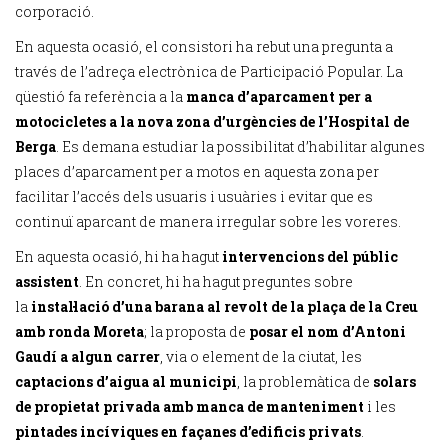
corporació.
En aquesta ocasió, el consistori ha rebut una pregunta a
través de l’adreça electrònica de Participació Popular. La
qüestió fa referència a la
manca d’aparcament per a
motocicletes a la nova zona d’urgències de l’Hospital de
Berga
. Es demana estudiar la possibilitat d’habilitar algunes
places d’aparcament per a motos en aquesta zona per
facilitar l’accés dels usuaris i usuàries i evitar que es
continuï aparcant de manera irregular sobre les voreres.
En aquesta ocasió, hi ha hagut
intervencions del públic
assistent
. En concret, hi ha hagut preguntes sobre
la
instal·lació d’una barana al revolt de la plaça de la Creu
amb ronda Moreta
; la proposta de
posar el nom d’Antoni
Gaudí a algun carrer
, via o element de la ciutat, les
captacions d’aigua al municipi
, la problemàtica de
solars
de propietat privada amb manca de manteniment
i les
pintades incíviques en façanes d’edificis privats
.