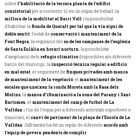
sobre
l’habilitació de la tercera planta de l’edifici
consistorial
per a convertir-lo en un espai de treball; la
millora de la mobilitat al Barri Vell
i la possibilitat
d’habilitar la
Ronda de Queralt per tal que la via sigui de
doble sentit
; l’estat de
conservació i manteniment de la
Font Negra
; la regulació del
so de les campanes de l’església
de Santa Eulàlia en horari nocturn
; la possibilitat
d’ampliació dels
refugis climàtics
disponibles als diferents
barris del municipi; la
inspecció tècnica regular a edificis
en mal estat
; el seguiment de
finques privades amb manca
de manteniment de la vegetació
; el
manteniment de les
escales que uneixen la ronda Moreta amb la Rasa dels
Molins
; la
manca d’il·luminació a la zona del Parany i Sant
Bartomeu
; el
manteniment del camp de futbol de La
Valldan
i l’ús de l’espai per a diferents activitats esportives o
musicals; el
canvi de paviment de la plaça de l’Escola de La
Valldan
. JxB també ha fet un repàs de diferents
acords amb
l’equip de govern pendents de complir
.