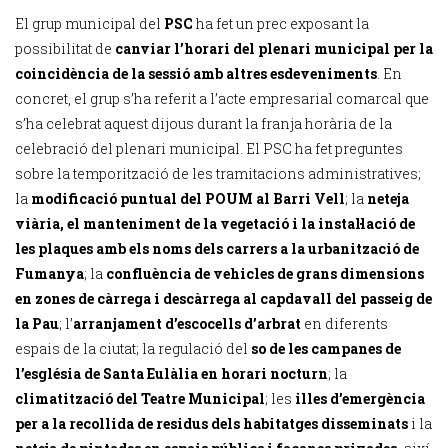
El grup municipal del
PSC
ha fet un prec exposant la
possibilitat de
canviar l’horari del plenari municipal per la
coincidència de la sessió amb altres esdeveniments
. En
concret, el grup s’ha referit a l’acte empresarial comarcal que
s’ha celebrat aquest dijous durant la franja horària de la
celebració del plenari municipal. El PSC ha fet preguntes
sobre la temporització de les tramitacions administratives;
la
modificació puntual del POUM al Barri Vell
; la
neteja
viària, el manteniment de la vegetació i la instal·lació de
les plaques amb els noms dels carrers a la urbanització de
Fumanya
; la
confluència de vehicles de grans dimensions
en zones de càrrega i descàrrega al capdavall del passeig de
la Pau
; l’
arranjament d’escocells d’arbrat
en diferents
espais de la ciutat; la regulació del
so de les campanes de
l’església de Santa Eulàlia en horari nocturn
; la
climatització del Teatre Municipal
; les
illes d’emergència
per a la recollida de residus dels habitatges disseminats
i la