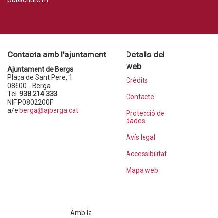
Subscriure'm
Contacta amb l'ajuntament
Detalls del
web
Ajuntament de Berga
Plaça de Sant Pere, 1
Crèdits
08600 - Berga
Tel.
938 214 333
Contacte
NIF P0802200F
a/e
berga@ajberga.cat
Protecció de
dades
Avís legal
Accessibilitat
Mapa web
Amb la