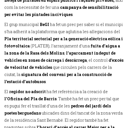
neteja de pintades en espais públics i façanes privades,
així
com la necessitat de fer una
campanya de sensibilització
per evitar les pintades incíviques
.
El grup municipal
BeGI
ha fet un prec per saber si el municipi
s’ha adherit a la plataforma que aglutina les al·legacions del
Pla territorial sectorial per a la generació elèctrica eòlica i
fotovoltaica
(PLATER); l’arranjament d’una
fuita d’aigua a
la zona de la Rasa dels Molins
;
l’aparcament indegut de
vehicles en zones de càrrega i descàrrega
, el control
d’excés
de velocitat de vehicles
que circulen pels carrers de la
ciutat; la
signatura del conveni per a la construcció de
l’estació d’autobusos
.
El
regidor no adscrit
ha fet referència a la creació de
l’Oficina del Pla de Barris
. També ha fet un prec per tal que
es pugui fer el trasllat d’una de les
pedres del jardí dels
poetes berguedans
ubicades dins del tancat de la zona verda
de la residència Sant Bernabé. El regidor també ha fet
preguntes sobre
l’horari d’accés al carrer Major per a la