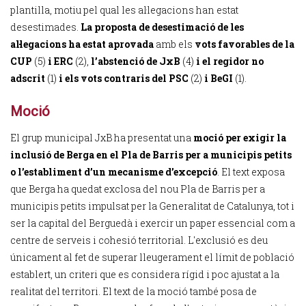
plantilla, motiu pel qual les al·legacions han estat
desestimades.
La proposta de desestimació de les
al·legacions ha estat aprovada
amb els
vots favorables de la
CUP
(5)
i ERC
(2),
l’abstenció de JxB
(4)
i el regidor no
adscrit
(1)
i els vots contraris del PSC
(2)
i BeGI
(1).
Moció
El grup municipal JxB ha presentat una
moció per exigir la
inclusió de Berga en el Pla de Barris per a municipis petits
o l’establiment d’un mecanisme d’excepció
. El text exposa
que Berga ha quedat exclosa del nou Pla de Barris per a
municipis petits impulsat per la Generalitat de Catalunya, tot i
ser la capital del Berguedà i exercir un paper essencial com a
centre de serveis i cohesió territorial. L'exclusió es deu
únicament al fet de superar lleugerament el límit de població
establert, un criteri que es considera rígid i poc ajustat a la
realitat del territori. El text de la moció també posa de