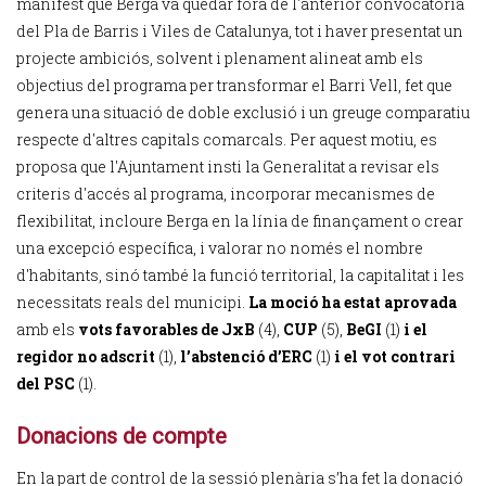
manifest que Berga va quedar fora de l'anterior convocatòria
del Pla de Barris i Viles de Catalunya, tot i haver presentat un
projecte ambiciós, solvent i plenament alineat amb els
objectius del programa per transformar el Barri Vell, fet que
genera una situació de doble exclusió i un greuge comparatiu
respecte d'altres capitals comarcals. Per aquest motiu, es
proposa que l'Ajuntament insti la Generalitat a revisar els
criteris d'accés al programa, incorporar mecanismes de
flexibilitat, incloure Berga en la línia de finançament o crear
una excepció específica, i valorar no només el nombre
d'habitants, sinó també la funció territorial, la capitalitat i les
necessitats reals del municipi.
La moció ha estat aprovada
amb els
vots favorables de JxB
(4),
CUP
(5),
BeGI
(1)
i el
regidor no adscrit
(1),
l’abstenció d’ERC
(1)
i el vot contrari
del PSC
(1).
Donacions de compte
En la part de control de la sessió plenària s’ha fet la donació