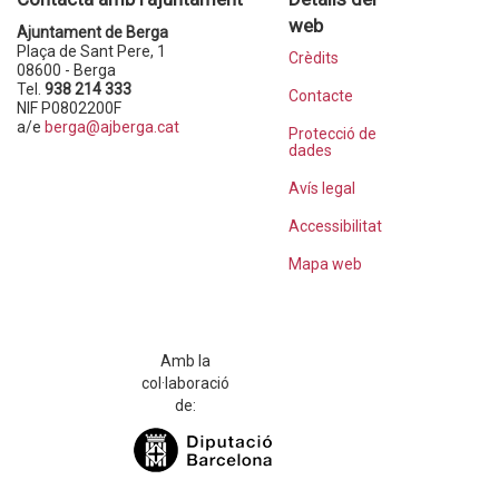
web
Ajuntament de Berga
Plaça de Sant Pere, 1
Crèdits
08600 - Berga
Tel.
938 214 333
Contacte
NIF P0802200F
a/e
berga@ajberga.cat
Protecció de
dades
Avís legal
Accessibilitat
Mapa web
Amb la
col·laboració
de: