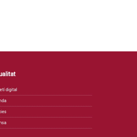
alitat
etí digital
nda
cies
msa