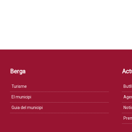
Berga
Actu
Turisme
Butll
El municipi
Age
Guia del municipi
Notí
Pre