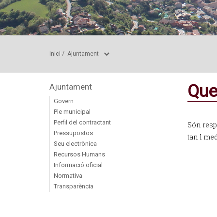
Inici
/
Ajuntament
Que
Ajuntament
Govern
Ple municipal
Perfil del contractant
Són respo
Pressupostos
tan l me
Seu electrònica
Recursos Humans
Informació oficial
Normativa
Transparència