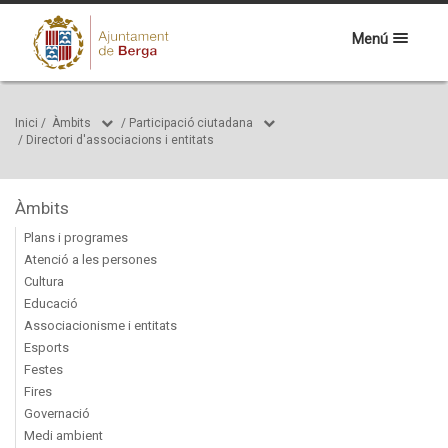
Menú
Inici
/
Àmbits
/
Participació ciutadana
/
Directori d'associacions i entitats
Àmbits
Plans i programes
Atenció a les persones
Cultura
Educació
Associacionisme i entitats
Esports
Festes
Fires
Governació
Medi ambient