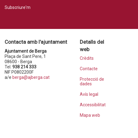
Subscriure'm
Contacta amb l'ajuntament
Detalls del
web
Ajuntament de Berga
Plaça de Sant Pere, 1
Crèdits
08600 - Berga
Tel.
938 214 333
Contacte
NIF P0802200F
a/e
berga@ajberga.cat
Protecció de
dades
Avís legal
Accessibilitat
Mapa web