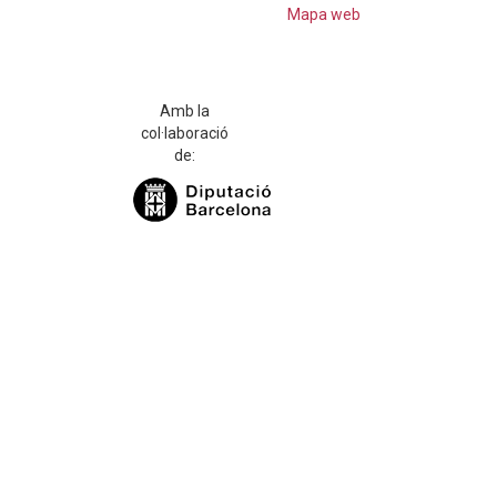
Mapa web
Amb la
col·laboració
de: