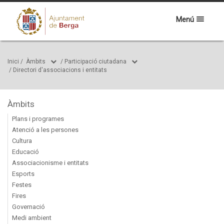
Menú
Inici
/
Àmbits
/
Participació ciutadana
/
Directori d'associacions i entitats
Àmbits
Plans i programes
Atenció a les persones
Cultura
Educació
Associacionisme i entitats
Esports
Festes
Fires
Governació
Medi ambient