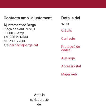
Contacta amb l'ajuntament
Detalls del
web
Ajuntament de Berga
Plaça de Sant Pere, 1
Crèdits
08600 - Berga
Tel.
938 214 333
Contacte
NIF P0802200F
a/e
berga@ajberga.cat
Protecció de
dades
Avís legal
Accessibilitat
Mapa web
Amb la
col·laboració
de: