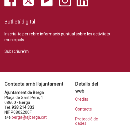
Butlletí digital
Inscriu-te per rebre informació puntual sobre les activitats
municipals.
Subscriure'm
Contacta amb l'ajuntament
Detalls del
web
Ajuntament de Berga
Plaça de Sant Pere, 1
Crèdits
08600 - Berga
Tel.
938 214 333
Contacte
NIF P0802200F
a/e
berga@ajberga.cat
Protecció de
dades