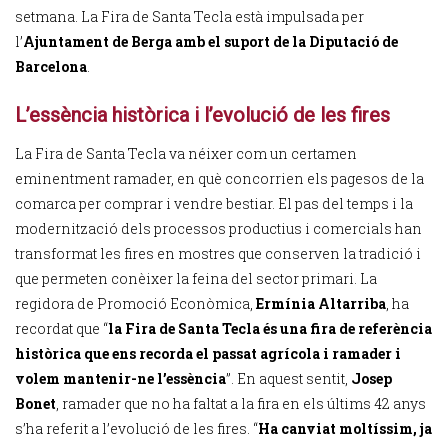
setmana. La Fira de Santa Tecla està impulsada per
l’
Ajuntament de Berga amb el suport de la Diputació de
Barcelona
.
L’essència històrica i l’evolució de les fires
La Fira de Santa Tecla va néixer com un certamen
eminentment ramader, en què concorrien els pagesos de la
comarca per comprar i vendre bestiar. El pas del temps i la
modernització dels processos productius i comercials han
transformat les fires en mostres que conserven la tradició i
que permeten conèixer la feina del sector primari. La
regidora de Promoció Econòmica,
Ermínia Altarriba
, ha
recordat que “
la Fira de Santa Tecla és una fira de referència
històrica que ens recorda el passat agrícola i ramader i
volem mantenir-ne l’essència
”. En aquest sentit,
Josep
Bonet
, ramader que no ha faltat a la fira en els últims 42 anys
s’ha referit a l’evolució de les fires. “
Ha canviat moltíssim, ja