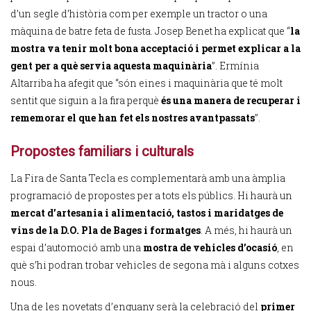
d’un segle d’història com per exemple un tractor o una
màquina de batre feta de fusta. Josep Benet ha explicat que “
la
mostra va tenir molt bona acceptació i permet explicar a la
gent per a què servia aquesta maquinària
”. Ermínia
Altarriba ha afegit que “són eines i maquinària que té molt
sentit que siguin a la fira perquè
és una manera de recuperar i
rememorar el que han fet els nostres avantpassats
”.
Propostes familiars i culturals
La Fira de Santa Tecla es complementarà amb una àmplia
programació de propostes per a tots els públics. Hi haurà un
mercat d’artesania i alimentació, tastos i maridatges de
vins de la D.O. Pla de Bages i formatges
. A més, hi haurà un
espai d’automoció amb una
mostra de vehicles d’ocasió
, en
què s’hi podran trobar vehicles de segona mà i alguns cotxes
nous.
Una de les novetats d’enguany serà la celebració del
primer