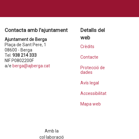
Contacta amb l'ajuntament
Detalls del
web
Ajuntament de Berga
Plaça de Sant Pere, 1
Crèdits
08600 - Berga
Tel.
938 214 333
Contacte
NIF P0802200F
a/e
berga@ajberga.cat
Protecció de
dades
Avís legal
Accessibilitat
Mapa web
Amb la
col·laboració