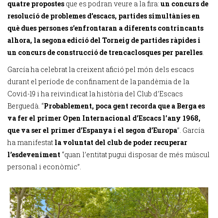
quatre propostes
que es podran veure a la fira:
un concurs de
resolució de problemes d’escacs, partides simultànies en
què dues persones s’enfrontaran a diferents contrincants
alhora, la segona edició del Torneig de partides ràpides i
un concurs de construcció de trencaclosques per parelles
.
García ha celebrat la creixent afició pel món dels escacs
durant el període de confinament de la pandèmia de la
Covid-19 i ha reivindicat la història del Club d’Escacs
Berguedà. “
Probablement, poca gent recorda que a Berga es
va fer el primer Open Internacional d’Escacs l’any 1968,
que va ser el primer d’Espanya i el segon d’Europa
”. García
ha manifestat
la voluntat del club de poder recuperar
l’esdeveniment
“quan l’entitat pugui disposar de més múscul
personal i econòmic”.