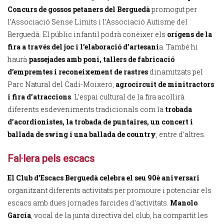
Concurs de gossos petaners del Berguedà
promogut per
l’Associació Sense Límits i l’Associació Autisme del
Berguedà. El públic infantil podrà conèixer els
orígens de la
fira a través del joc i l’elaboració d’artesani
a. També hi
haurà
passejades amb poni, tallers de fabricació
d’empremtes i reconeixement de rastres
dinamitzats pel
Parc Natural del Cadí-Moixeró,
agrocircuit de minitractors
i fira d’atraccions
. L’espai cultural de la fira acollirà
diferents esdeveniments tradicionals com la
trobada
d’acordionistes, la trobada de puntaires, un concert i
ballada de swing i una ballada de country
, entre d’altres.
Fal·lera pels escacs
El Club d’Escacs Berguedà celebra el seu 90è aniversari
organitzant diferents activitats per promoure i potenciar els
escacs amb dues jornades farcides d’activitats.
Manolo
García
, vocal de la junta directiva del club, ha compartit les