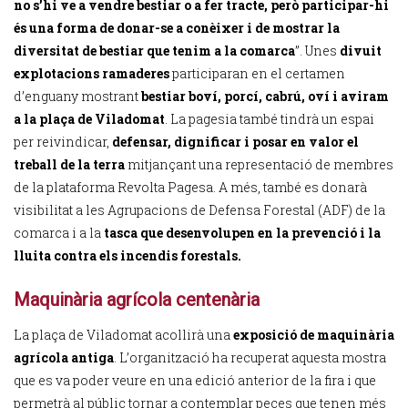
no s’hi ve a vendre bestiar o a fer tracte, però participar-hi
és una forma de donar-se a conèixer i de mostrar la
diversitat de bestiar que tenim a la comarca
”. Unes
divuit
explotacions ramaderes
participaran en el certamen
d’enguany mostrant
bestiar boví, porcí, cabrú, oví i aviram
a la plaça de Viladomat
. La pagesia també tindrà un espai
per reivindicar,
defensar, dignificar i posar en valor el
treball de la terra
mitjançant una representació de membres
de la plataforma Revolta Pagesa. A més, també es donarà
visibilitat a les Agrupacions de Defensa Forestal (ADF) de la
comarca i a la
tasca que desenvolupen en la prevenció i la
lluita contra els incendis forestals.
Maquinària agrícola centenària
La plaça de Viladomat acollirà una
exposició de maquinària
agrícola antiga
. L’organització ha recuperat aquesta mostra
que es va poder veure en una edició anterior de la fira i que
permetrà al públic tornar a contemplar peces que tenen més