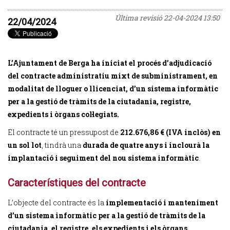
Última revisió
22-04-2024 13:50
22/04/2024
L’Ajuntament de Berga ha iniciat el procés d’adjudicació
del contracte administratiu mixt de subministrament, en
modalitat de lloguer o llicenciat, d’un sistema informàtic
per a la gestió de tràmits de la ciutadania, registre,
expedients i òrgans col·legiats.
El contracte té un pressupost de
212.676,86 € (IVA inclòs) en
un sol lot
, tindrà una
durada de quatre anys i inclourà la
implantació i seguiment del nou sistema informàtic
.
Característiques del contracte
L’objecte del contracte és la
implementació i manteniment
d’un sistema informàtic per a la gestió de tràmits de la
ciutadania, el registre, els expedients i els òrgans