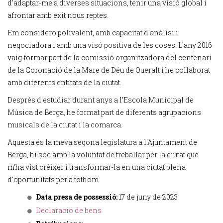
d'adaptar-me a diverses situacions, tenir una visió global i
afrontar amb èxit nous reptes.
Em considero polivalent, amb capacitat d'anàlisi i
negociadora i amb una visó positiva de les coses. L'any 2016
vaig formar part de la comissió organitzadora del centenari
de la Coronació de la Mare de Déu de Queralt i he col·laborat
amb diferents entitats de la ciutat.
Després d'estudiar durant anys a l'Escola Municipal de
Música de Berga, he format part de diferents agrupacions
musicals de la ciutat i la comarca.
Aquesta és la meva segona legislatura a l'Ajuntament de
Berga, hi soc amb la voluntat de treballar per la ciutat que
m'ha vist créixer i transformar-la en una ciutat plena
d'oportunitats per a tothom.
Data presa de possessió:
17 de juny de 2023
Declaració de bens