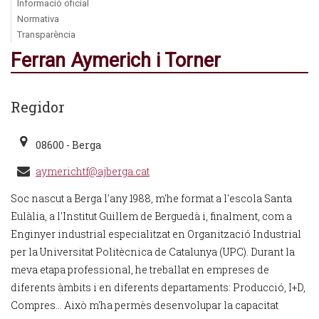
Informació oficial
Normativa
Transparència
Ferran Aymerich i Torner
Regidor
08600 - Berga
aymerichtf@ajberga.cat
Soc nascut a Berga l'any 1988, m'he format a l'escola Santa
Eulàlia, a l'Institut Guillem de Berguedà i, finalment, com a
Enginyer industrial especialitzat en Organització Industrial
per la Universitat Politècnica de Catalunya (UPC). Durant la
meva etapa professional, he treballat en empreses de
diferents àmbits i en diferents departaments: Producció, I+D,
Compres... Això m'ha permès desenvolupar la capacitat