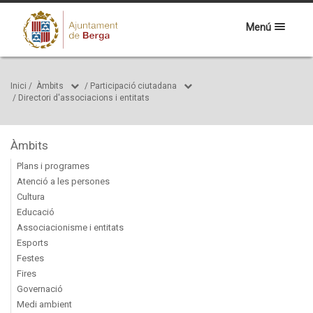
Menú
Inici
/
Àmbits
/
Participació ciutadana
/
Directori d'associacions i entitats
Àmbits
Plans i programes
Atenció a les persones
Cultura
Educació
Associacionisme i entitats
Esports
Festes
Fires
Governació
Medi ambient