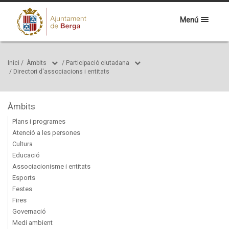
Menú
Inici
/
Àmbits
/
Participació ciutadana
/
Directori d'associacions i entitats
Àmbits
Plans i programes
Atenció a les persones
Cultura
Educació
Associacionisme i entitats
Esports
Festes
Fires
Governació
Medi ambient