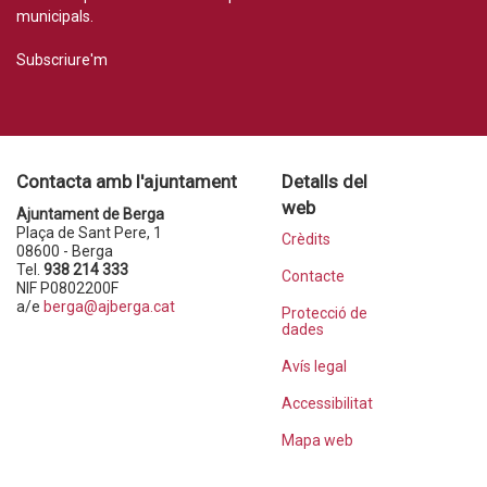
municipals.
Subscriure'm
Contacta amb l'ajuntament
Detalls del
web
Ajuntament de Berga
Plaça de Sant Pere, 1
Crèdits
08600 - Berga
Tel.
938 214 333
Contacte
NIF P0802200F
a/e
berga@ajberga.cat
Protecció de
dades
Avís legal
Accessibilitat
Mapa web