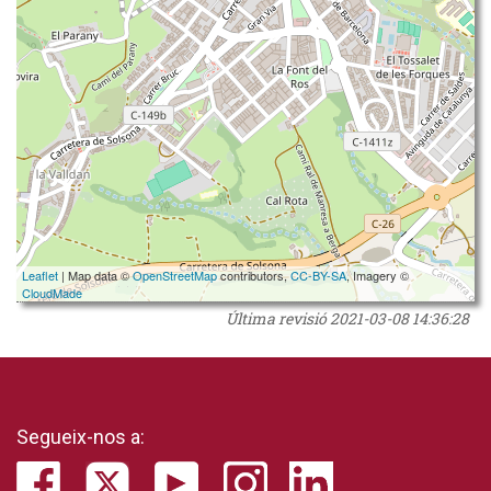
Leaflet
| Map data ©
OpenStreetMap
contributors,
CC-BY-SA
, Imagery ©
CloudMade
Última revisió
2021-03-08 14:36:28
Segueix-nos a: