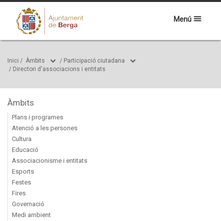
Menú
Inici
/
Àmbits
/
Participació ciutadana
/
Directori d'associacions i entitats
Àmbits
Plans i programes
Atenció a les persones
Cultura
Educació
Associacionisme i entitats
Esports
Festes
Fires
Governació
Medi ambient