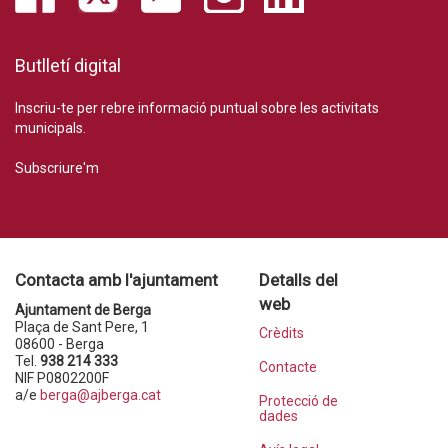
Butlletí digital
Inscriu-te per rebre informació puntual sobre les activitats
municipals.
Subscriure'm
Contacta amb l'ajuntament
Detalls del
web
Ajuntament de Berga
Plaça de Sant Pere, 1
Crèdits
08600 - Berga
Tel.
938 214 333
Contacte
NIF P0802200F
a/e
berga@ajberga.cat
Protecció de
dades