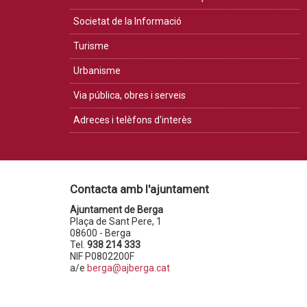
Societat de la Informació
Turisme
Urbanisme
Via pública, obres i serveis
Adreces i telèfons d'interès
Contacta amb l'ajuntament
Ajuntament de Berga
Plaça de Sant Pere, 1
08600 - Berga
Tel.
938 214 333
NIF P0802200F
a/e
berga@ajberga.cat