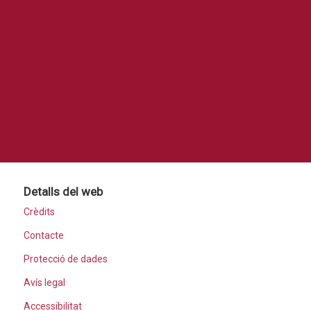
Detalls del web
Crèdits
Contacte
Protecció de dades
Avís legal
Accessibilitat