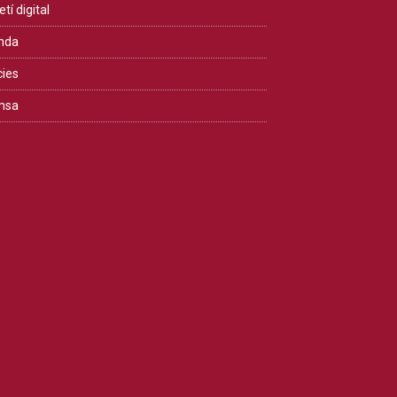
etí digital
nda
cies
msa