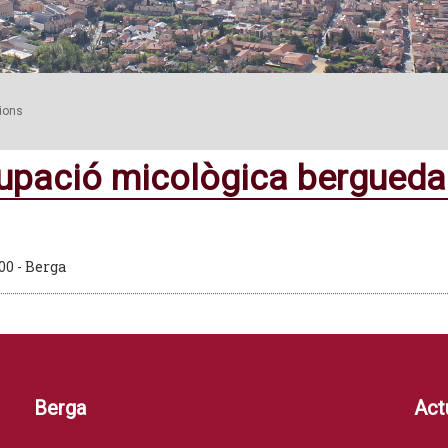
cions
upació micològica bergued
00 - Berga
Berga
Actu