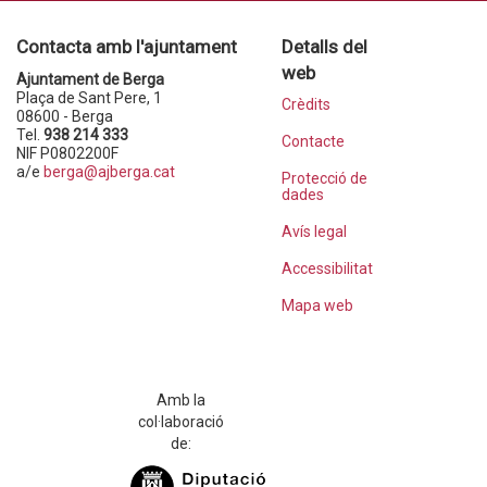
Contacta amb l'ajuntament
Detalls del
web
Ajuntament de Berga
Plaça de Sant Pere, 1
Crèdits
08600 - Berga
Tel.
938 214 333
Contacte
NIF P0802200F
a/e
berga@ajberga.cat
Protecció de
dades
Avís legal
Accessibilitat
Mapa web
Amb la
col·laboració
de: