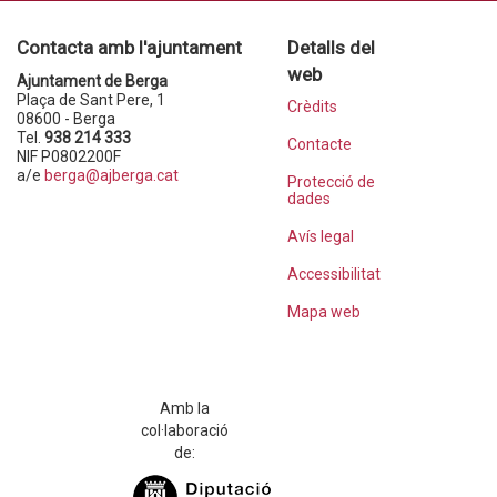
Contacta amb l'ajuntament
Detalls del
web
Ajuntament de Berga
Plaça de Sant Pere, 1
Crèdits
08600 - Berga
Tel.
938 214 333
Contacte
NIF P0802200F
a/e
berga@ajberga.cat
Protecció de
dades
Avís legal
Accessibilitat
Mapa web
Amb la
col·laboració
de: