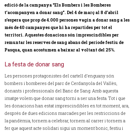
edició de la campanya “Els Bombers i les Bomberes
t’acompanyen a donar sang”. Del 4 de març al 8 d’abril
s’espera que prop de 4.000 persones vagin a donar sang a les
més de 40 campanyes que hi ha repartides per tot el
territori. Aquestes donacions són imprescindibles per
remuntar les reserves de sang abans del període festiu de
Pasqua, quan acostumen a baixar al voltant del 25%.
La festa de donar sang
Les persones protagonistes del cartell d’enguany són
bombers i bomberes del parc de Cerdanyola del Vallès,
donants i professionals del Banc de Sang. Amb aquesta
imatge volem que donar sang torni a ser una festa. Tot i que
les donacions han estat imprescindibles en tot moment, ara,
després de dues edicions marcades per les restriccions de
la pandèmia, tornem a celebrar, tornem al carrer i tornem a
fer que aquest acte solidari sigui un moment bonic, festiu i