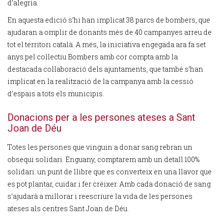
d’alegria.
En aquesta edició s’hi han implicat 38 parcs de bombers, que
ajudaran a omplir de donants més de 40 campanyes arreu de
tot el territori català. A més, la iniciativa engegada ara fa set
anys pel col·lectiu Bombers amb cor compta amb la
destacada col·laboració dels ajuntaments, que també s’han
implicat en la realització de la campanya amb la cessió
d’espais a tots els municipis.
Donacions per a les persones ateses a Sant
Joan de Déu
Totes les persones que vinguin a donar sang rebran un
obsequi solidari. Enguany, comptarem amb un detall 100%
solidari: un punt de llibre que es converteix en una llavor que
es pot plantar, cuidar i fer créixer. Amb cada donació de sang
s’ajudarà a millorar i reescriure la vida de les persones
ateses als centres Sant Joan de Déu.