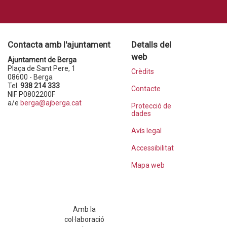
Contacta amb l'ajuntament
Detalls del
web
Ajuntament de Berga
Plaça de Sant Pere, 1
Crèdits
08600 - Berga
Tel.
938 214 333
Contacte
NIF P0802200F
a/e
berga@ajberga.cat
Protecció de
dades
Avís legal
Accessibilitat
Mapa web
Amb la
col·laboració