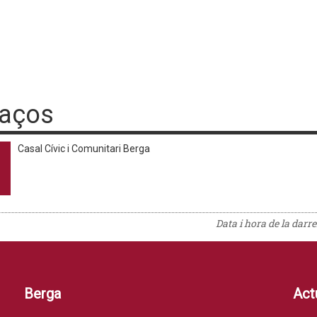
laços
Casal Cívic i Comunitari Berga
Data i hora de la darr
Berga
Actu