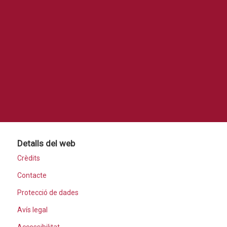
Detalls del web
Crèdits
Contacte
Protecció de dades
Avís legal