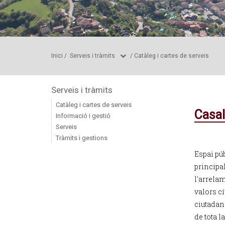
Inici
/
Serveis i tràmits
/
Catàleg i cartes de serveis
Serveis i tràmits
Catàleg i cartes de serveis
Casal
Informació i gestió
Serveis
Tràmits i gestions
Espai pú
principal
l'arrela
valors cí
ciutadans
de tota l