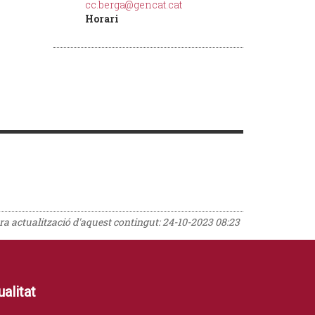
cc.berga@gencat.cat
Horari
era actualització d'aquest contingut:
24-10-2023 08:23
alitat