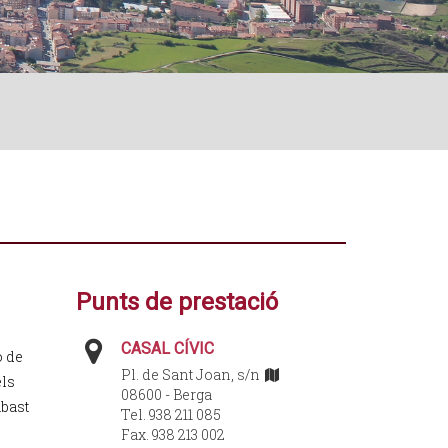
Punts de prestació
CASAL CÍVIC
ó de
Pl. de Sant Joan, s/n
els
08600 - Berga
abast
Tel. 938 211 085
Fax. 938 213 002