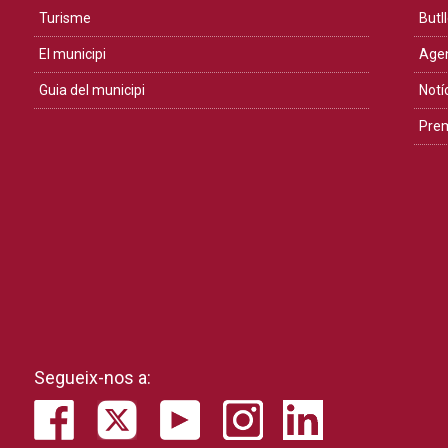
Turisme
Butll
El municipi
Age
Guia del municipi
Notí
Pre
Segueix-nos a: