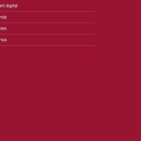
etí digital
nda
cies
msa