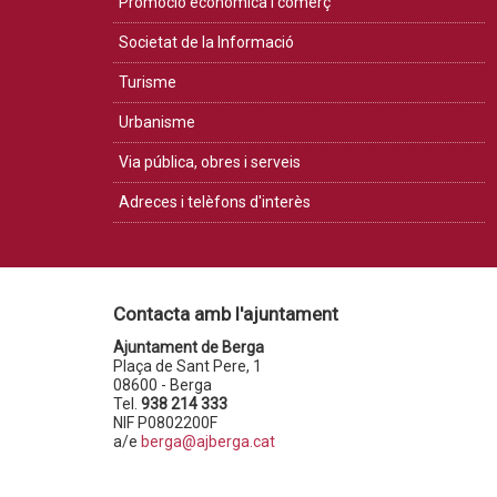
Promoció econòmica i comerç
Societat de la Informació
Turisme
Urbanisme
Via pública, obres i serveis
Adreces i telèfons d'interès
Contacta amb l'ajuntament
Ajuntament de Berga
Plaça de Sant Pere, 1
08600 - Berga
Tel.
938 214 333
NIF P0802200F
a/e
berga@ajberga.cat