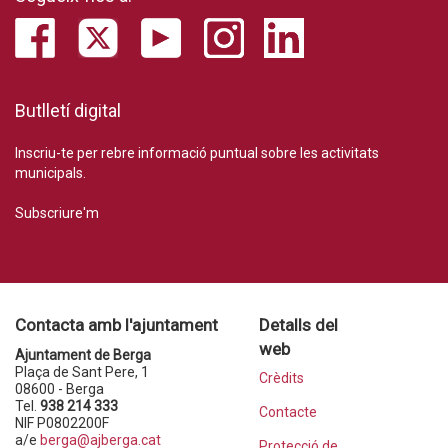
Butlletí digital
Inscriu-te per rebre informació puntual sobre les activitats
municipals.
Subscriure'm
Contacta amb l'ajuntament
Detalls del
web
Ajuntament de Berga
Plaça de Sant Pere, 1
Crèdits
08600 - Berga
Tel.
938 214 333
Contacte
NIF P0802200F
a/e
berga@ajberga.cat
Protecció de