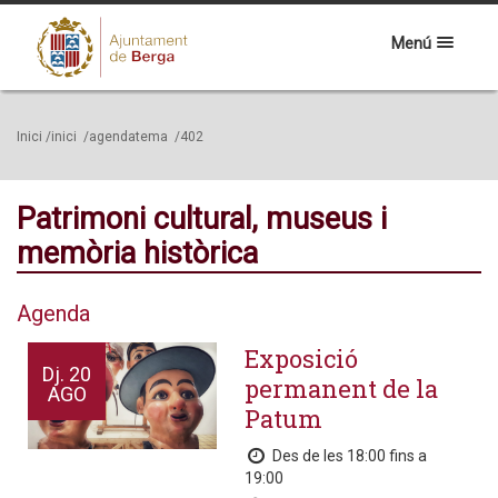
Menú
Inici
/inici
/agendatema
/402
Patrimoni cultural, museus i
memòria històrica
Agenda
Exposició
Dj.
20
permanent de la
AGO
Patum
Des de les 18:00 fins a
19:00