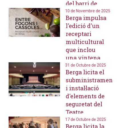
del barri de
Santa Eulàlia
10 de Novembre de 2025
Berga impulsa
en una futura
l'edició d'un
exposició
receptari
multicultural
que inclou
una vintena
de receptes de
31 de Octubre de 2025
Berga licita el
diversos
subministrament
continents del
i instal·lació
món
d'elements de
seguretat del
Teatre
Municipal
17 de Octubre de 2025
Berga licita la