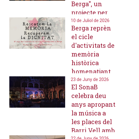
Berga", un
projecte per
preservar la
10 de Juliol de 2026
Berga reprèn
memòria oral
el cicle
del nucli
d'activitats de
històric
memòria
històrica
homenatjant
Mn.
23 de Juny de 2026
El SonaB
Armengou i
celebra deu
els exiliats
anys apropant
berguedans
la música a
les places del
Barri Vell amb
22 de Juny de 2026