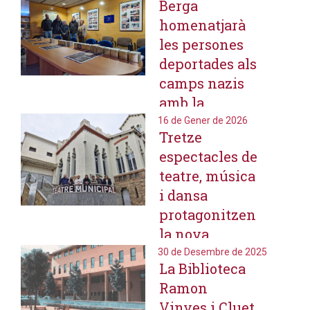
Berga
amb un cicle
homenatjarà
d'activitats de
les persones
memòria
deportades als
històrica
camps nazis
amb la
col·locació de
16 de Gener de 2026
Tretze
10 llambordes
espectacles de
Stolpersteine
teatre, música
a l'abril
i dansa
protagonitzen
la nova
temporada
30 de Desembre de 2025
La Biblioteca
cultural del
Ramon
Teatre
Vinyes i Cluet