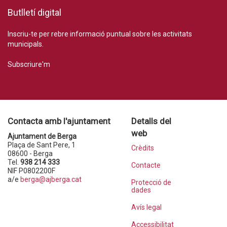
Butlletí digital
Inscriu-te per rebre informació puntual sobre les activitats
municipals.
Subscriure'm
Contacta amb l'ajuntament
Detalls del
web
Ajuntament de Berga
Plaça de Sant Pere, 1
Crèdits
08600 - Berga
Tel.
938 214 333
Contacte
NIF P0802200F
a/e
berga@ajberga.cat
Protecció de
dades
Avís legal
Accessibilitat