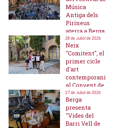
Música
Antiga dels
Pirineus
aterra a Berga
amb la
28 de Juliol de 2026
Neix
programació
"Comitent", el
de tres
primer cicle
concerts
d'art
contemporani
al Convent de
Sant Francesc
27 de Juliol de 2026
Berga
presenta
"Vides del
Barri Vell de