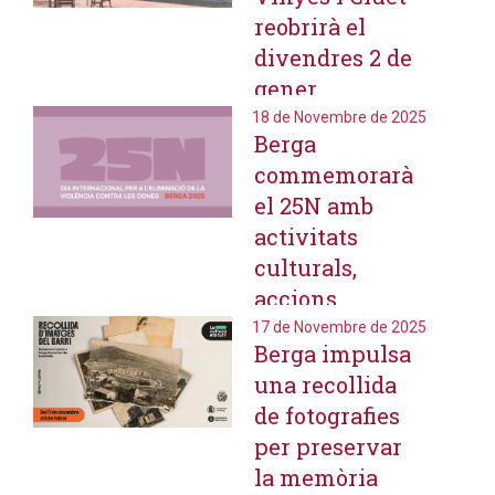
Municipal de
reobrirà el
Berga
divendres 2 de
gener
restablint tots
18 de Novembre de 2025
Berga
els serveis de
commemorarà
l'equipament
el 25N amb
activitats
culturals,
accions
comunitàries
17 de Novembre de 2025
Berga impulsa
i reivindicació
una recollida
feminista
de fotografies
per preservar
la memòria