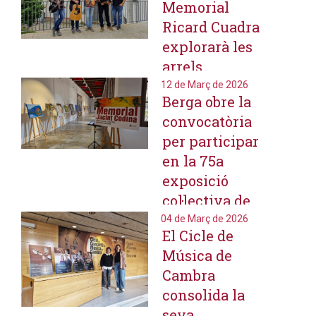
Memorial
discogràfic
Ricard Cuadra
d'Elena Gadel
explorarà les
arrels
populars de la
12 de Març de 2026
Berga obre la
música de la
convocatòria
Patum amb el
per participar
grup Flowk
en la 75a
exposició
col·lectiva de
pintura
04 de Març de 2026
El Cicle de
Memorial
Música de
Jacint Codina
Cambra
consolida la
seva