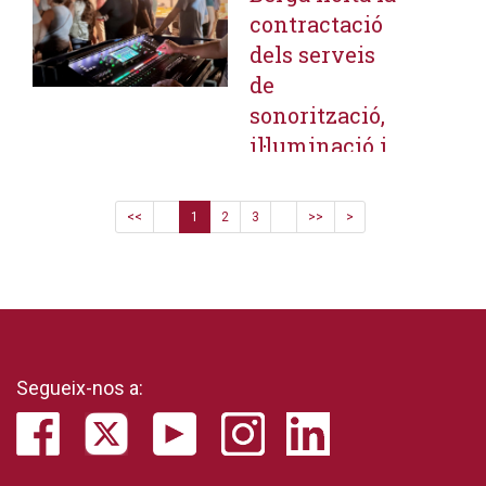
contractació
dels serveis
de
sonorització,
il·luminació i
subministrament
d'aparells
<<
1
2
3
>>
>
audiovisuals
per a
esdeveniments
Segueix-nos a: