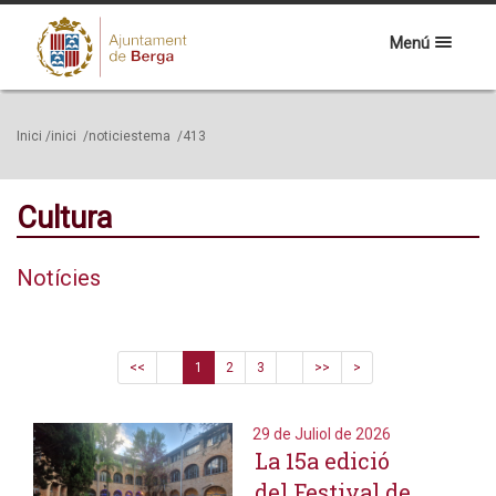
Menú
Inici
/inici
/noticiestema
/413
Cultura
Notícies
<<
1
2
3
>>
>
29 de Juliol de 2026
La 15a edició
del Festival de