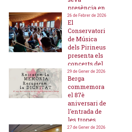
presència en
la
26 de Febrer de 2026
El
programació
Conservatori
cultural
de Música
berguedana
dels Pirineus
amb propostes
presenta els
clàssiques i
concerts del
trencadores
Projecte
29 de Gener de 2026
Berga
Simfònic
commemora
2025-2026 a la
el 87è
Seu d'Urgell i
aniversari de
Andorra la
l'entrada de
Vella
les tropes
franquistes
27 de Gener de 2026