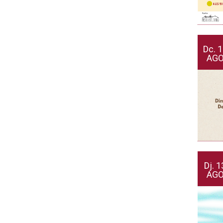
Dc.
1
AG
Dj.
1
AG