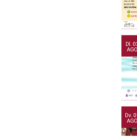
Dl.
0
AG
Dv.
0
AG