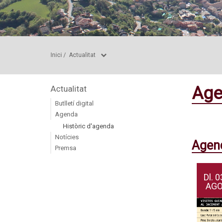
Inici
/
Actualitat
Age
Actualitat
Butlletí digital
Agenda
Històric d'agenda
Notícies
Agend
Premsa
Dl.
0
AG