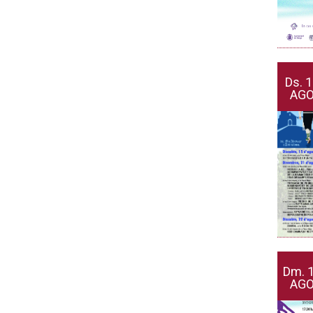
Ds.
1
AG
Dm.
AG