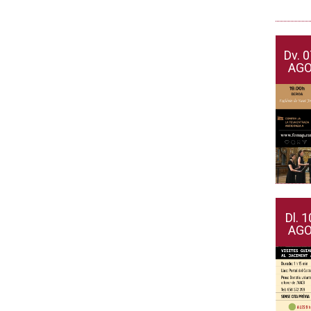
Dv.
0
AG
Dl.
1
AG