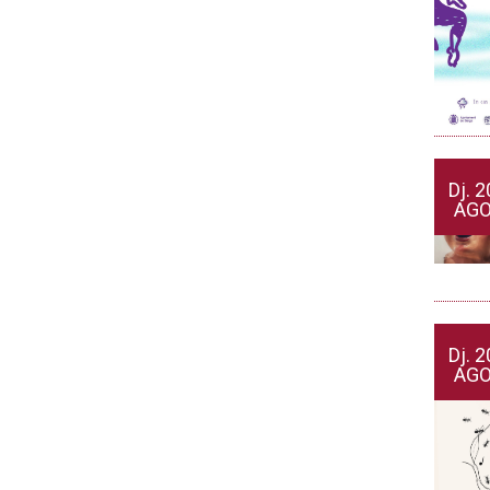
Dj.
2
AG
Dj.
2
AG