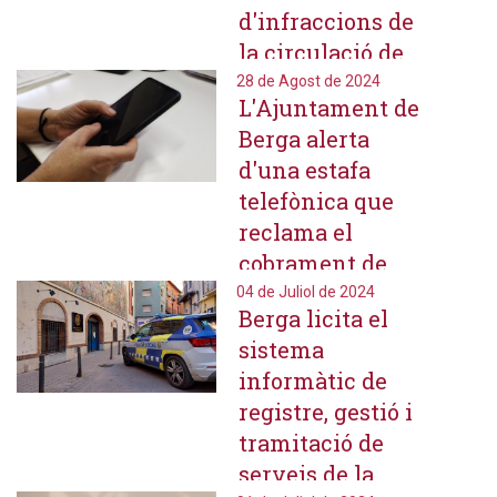
d'infraccions de
la circulació de
patinets elèctrics
28 de Agost de 2024
L'Ajuntament de
Berga alerta
d'una estafa
telefònica que
reclama el
cobrament de
tributs
04 de Juliol de 2024
Berga licita el
municipals a la
sistema
ciutadania
informàtic de
registre, gestió i
tramitació de
serveis de la