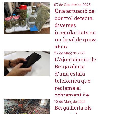
07 de Octubre de 2025
Una actuació de
control detecta
diverses
irregularitats en
un local de grow
shop
27 de Març de 2025
L'Ajuntament de
Berga alerta
d'una estafa
telefònica que
reclama el
cobrament de
tributs
13 de Març de 2025
Berga licita els
municipals a la