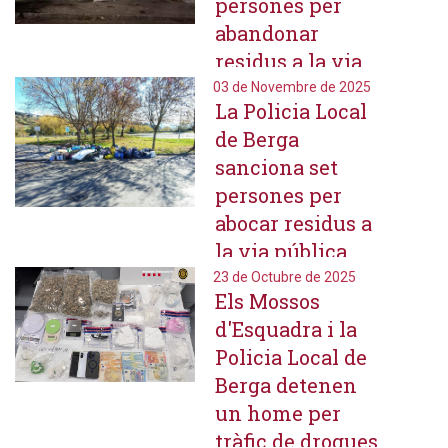
persones per
abandonar
residus a la via
pública
03 de Novembre de 2025
La Policia Local
de Berga
sanciona set
persones per
abocar residus a
la via pública
23 de Octubre de 2025
Els Mossos
d'Esquadra i la
Policia Local de
Berga detenen
un home per
tràfic de drogues