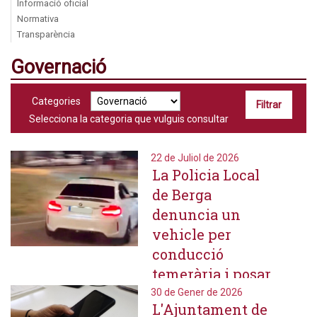
Informació oficial
Normativa
Transparència
Governació
Categories
Selecciona la categoria que vulguis consultar
22 de Juliol de 2026
La Policia Local
de Berga
denuncia un
vehicle per
conducció
temerària i posar
en risc la
30 de Gener de 2026
L'Ajuntament de
seguretat viària