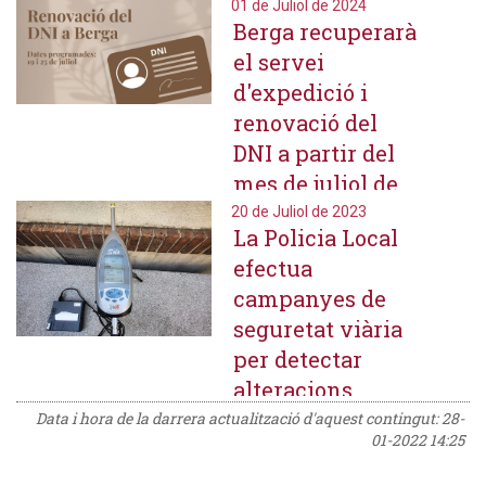
Policia Local
01 de Juliol de 2024
Berga recuperarà
el servei
d'expedició i
renovació del
DNI a partir del
mes de juliol de
forma periòdica
20 de Juliol de 2023
La Policia Local
efectua
campanyes de
seguretat viària
per detectar
alteracions
d'elements en
Data i hora de la darrera actualització d'aquest contingut:
28-
01-2022 14:25
ciclomotors i
motocicletes