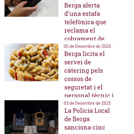
Berga alerta
d'una estafa
telefònica que
reclama el
cobrament de
tributs
05 de Desembre de 2025
Berga licita el
municipals a la
servei de
ciutadania
càtering pels
cossos de
seguretat i el
personal tècnic i
municipal
03 de Desembre de 2025
La Policia Local
durant les festes
de Berga
de la Patum
sanciona cinc