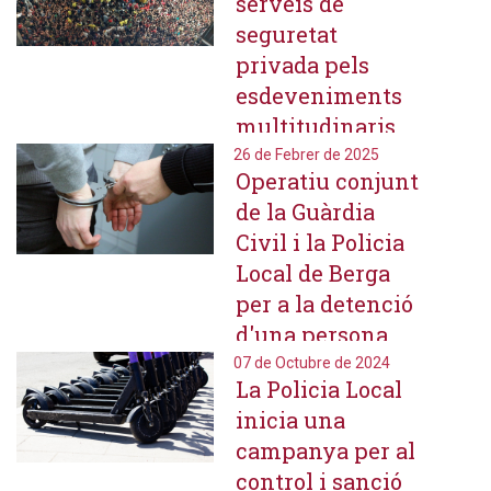
serveis de
ciutadania
seguretat
privada pels
esdeveniments
multitudinaris
que se celebren
26 de Febrer de 2025
Operatiu conjunt
durant l'any
de la Guàrdia
Civil i la Policia
Local de Berga
per a la detenció
d'una persona
per delictes
07 de Octubre de 2024
La Policia Local
informàtics
inicia una
campanya per al
control i sanció