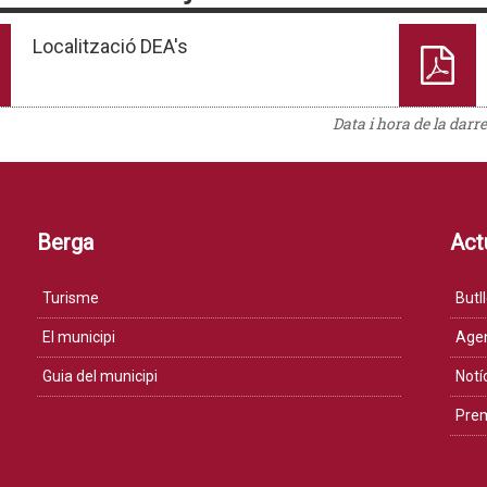
Localització DEA's
Data i hora de la darr
Berga
Actu
Turisme
Butll
El municipi
Age
Guia del municipi
Notí
Pre