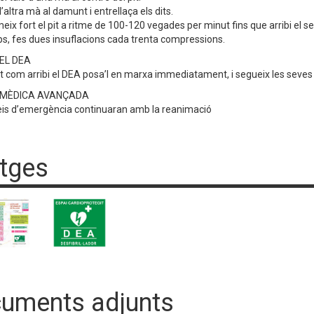
 l’altra mà al damunt i entrellaça els dits.
eix fort el pit a ritme de 100-120 vegades per minut fins que arribi el s
aps, fes dues insuflacions cada trenta compressions.
EL DEA
at com arribi el DEA posa’l en marxa immediatament, i segueix les seves 
 MÈDICA AVANÇADA
veis d’emergència continuaran amb la reanimació
tges
uments adjunts