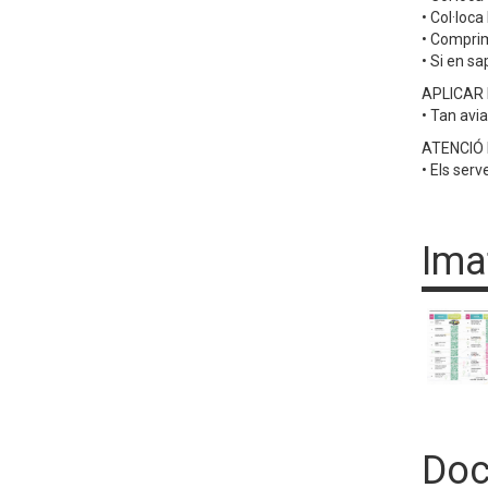
• Col·loca
• Comprim
• Si en s
APLICAR 
• Tan avi
ATENCIÓ
• Els ser
Ima
Doc