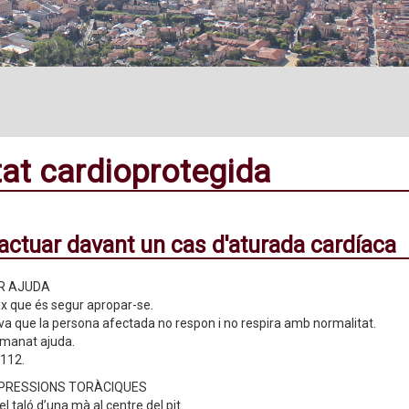
tat cardioprotegida
ctuar davant un cas d'aturada cardíaca
R AJUDA
ix que és segur apropar-se.
a que la persona afectada no respon i no respira amb normalitat.
emanat ajuda.
 112.
PRESSIONS TORÀCIQUES
 el taló d’una mà al centre del pit.