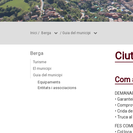
Inici
/
Berga
/
Guia del municipi
Ciu
Berga
Turisme
El municipi
Guia del municipi
Com a
Equipaments
Entitats i associacions
DEMANA
• Garante
• Comprov
• Crida d
• Truca al
FES COM
• Col·loca