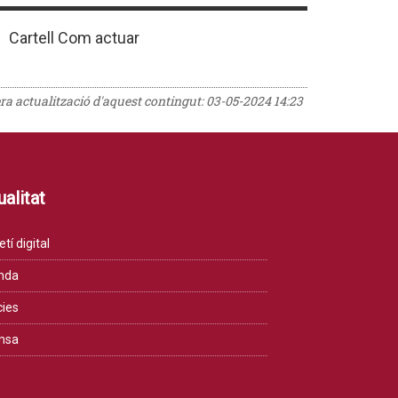
Cartell Com actuar
era actualització d'aquest contingut:
03-05-2024 14:23
alitat
etí digital
nda
cies
msa