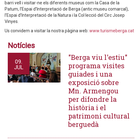
barri vell i visitar-ne els diferents museus com la Casa de la
Patum, l’Espai d’Interpretació de Berga (antic museu comarcal),
l’Espai d’Interpretació de la Natura i la Col·lecció del Circ Josep
Vinyes.
Us convidem a visitar la nostra pàgina web:
www.turismeberga.cat
Notícies
"Berga viu l'estiu"
09.
programa visites
JUL
guiades i una
exposició sobre
Mn. Armengou
per difondre la
història i el
patrimoni cultural
berguedà