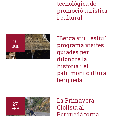
tecnològica de
promoció turística
i cultural
"Berga viu l'estiu"
10.
programa visites
JUL
guiades per
difondre la
història i el
patrimoni cultural
berguedà
La Primavera
27.
Ciclista al
FEB
Berguedà torna