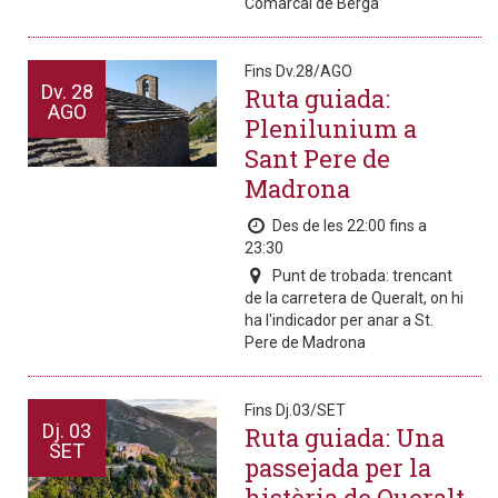
Comarcal de Berga
Fins Dv.28/AGO
Dv.
28
Ruta guiada:
AGO
Plenilunium a
Sant Pere de
Madrona
Des de les 22:00 fins a
23:30
Punt de trobada: trencant
de la carretera de Queralt, on hi
ha l'indicador per anar a St.
Pere de Madrona
Fins Dj.03/SET
Dj.
03
Ruta guiada: Una
SET
passejada per la
història de Queralt