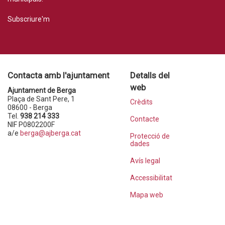
Subscriure'm
Contacta amb l'ajuntament
Detalls del
web
Ajuntament de Berga
Plaça de Sant Pere, 1
Crèdits
08600 - Berga
Tel.
938 214 333
Contacte
NIF P0802200F
a/e
berga@ajberga.cat
Protecció de
dades
Avís legal
Accessibilitat
Mapa web