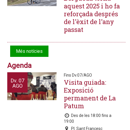
aquest 2025 i ho fa
reforçada després
de l'èxit de l'any
passat
Més notícies
Agenda
Fins Dv.07/AGO
Dv.
07
Visita guiada:
AGO
Exposició
permanent de La
Patum
Des de les 18:00 fins a
19:00
Pl. Sant Francesc