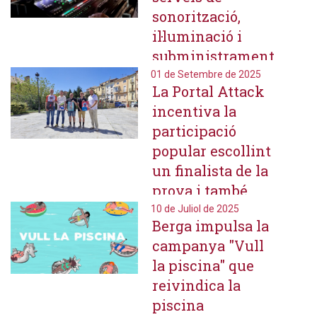
sonorització,
il·luminació i
subministrament
d'aparells
01 de Setembre de 2025
La Portal Attack
audiovisuals per
incentiva la
a esdeveniments
participació
popular escollint
un finalista de la
prova i també
crea una nova
10 de Juliol de 2025
Berga impulsa la
zona
campanya "Vull
gastronòmica
la piscina" que
reivindica la
piscina