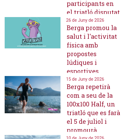
participants en
el triatló disputat
aquest diumenge
26 de Juny de 2026
Berga promou la
salut i l'activitat
física amb
propostes
lúdiques i
esportives
durant l'estiu
15 de Juny de 2026
Berga repetirà
com a seu de la
100x100 Half, un
triatló que es farà
el 5 de juliol i
promourà
l'esport, la natura
10 de Juny de 2026