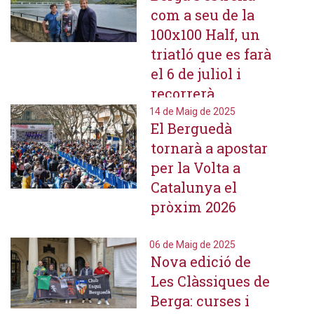
com a seu de la
100x100 Half, un
triatló que es farà
el 6 de juliol i
recorrerà
diferents
14 de Maig de 2025
El Berguedà
municipis
tornarà a apostar
berguedans
per la Volta a
Catalunya el
pròxim 2026
06 de Maig de 2025
Nova edició de
Les Clàssiques de
Berga: curses i