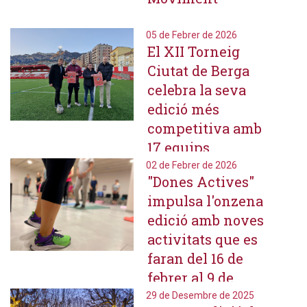
05 de Febrer de 2026
El XII Torneig
Ciutat de Berga
celebra la seva
edició més
competitiva amb
17 equips
benjamins
02 de Febrer de 2026
"Dones Actives"
procedents de tot
impulsa l'onzena
l'Estat
edició amb noves
activitats que es
faran del 16 de
febrer al 9 de
maig a l'Espai
29 de Desembre de 2025