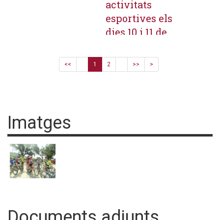
activitats
esportives els
dies 10 i 11 de
maig que
reuniran 750
<<
1
2
>>
>
participants
Imatges
Documents adjunts