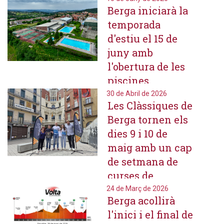
Berga iniciarà la
i el territori
temporada
d'estiu el 15 de
juny amb
l'obertura de les
piscines
municipals de la
30 de Abril de 2026
Les Clàssiques de
zona esportiva
Berga tornen els
dies 9 i 10 de
maig amb un cap
de setmana de
curses de
muntanya
24 de Març de 2026
Berga acollirà
l'inici i el final de