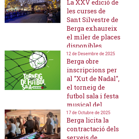
La XXV edició de
Jove
les curses de
Sant Silvestre de
Berga exhaureix
el miler de places
disponibles
12 de Desembre de 2025
Berga obre
inscripcions per
al "Xut de Nadal",
el torneig de
futbol sala i festa
musical del
pressupost
17 de Octubre de 2025
Berga licita la
juvenil de 2025
contractació dels
serveis de