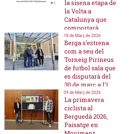
la sisena etapa de
la Volta a
Catalunya que
comportarà
afectacions el
18 de Març de 2026
Berga s'estrena
dissabte 28 de
com a seu del
març
Torneig Pirineus
de futbol sala que
es disputarà del
30 de març a l'1
d'abril
09 de Març de 2026
La primavera
ciclista al
Berguedà 2026,
Paisatge en
Moviment