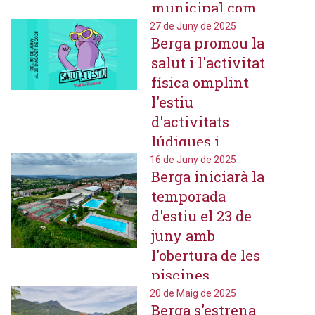
municipal com
un espai de
27 de Juny de 2025
Berga promou la
convivència,
salut i l'activitat
cultura i lleure
física omplint
l'estiu
d'activitats
lúdiques i
esportives
16 de Juny de 2025
Berga iniciarà la
temporada
d'estiu el 23 de
juny amb
l'obertura de les
piscines
municipals de la
20 de Maig de 2025
Berga s'estrena
zona esportiva