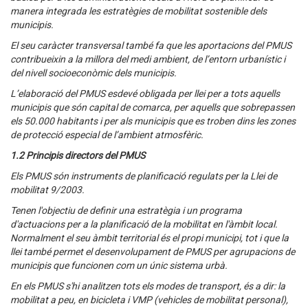
manera integrada les estratègies de mobilitat sostenible dels
municipis.
El seu caràcter transversal també fa que les aportacions del PMUS
contribueixin a la millora del medi ambient, de l’entorn urbanístic i
del nivell socioeconòmic dels municipis.
L’elaboració del PMUS esdevé obligada per llei per a tots aquells
municipis que són capital de comarca, per aquells que sobrepassen
els 50.000 habitants i per als municipis que es troben dins les zones
de protecció especial de l’ambient atmosfèric.
1.2 Principis directors del PMUS
Els PMUS són instruments de planificació regulats per la Llei de
mobilitat 9/2003.
Tenen l'objectiu de definir una estratègia i un programa
d'actuacions per a la planificació de la mobilitat en l'àmbit local.
Normalment el seu àmbit territorial és el propi municipi, tot i que la
llei també permet el desenvolupament de PMUS per agrupacions de
municipis que funcionen com un únic sistema urbà.
En els PMUS s'hi analitzen tots els modes de transport, és a dir: la
mobilitat a peu, en bicicleta i VMP (vehicles de mobilitat personal),