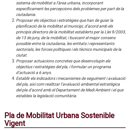
sistema de mobilitat a l’àrea urbana, incorporant
específicament les percepcions dels problemes per part de la
ciutadania.
Proposar els objectius i estratègies que han de guiar la
planificació de la mobilitat al municipi, d’acord amb els
principis directors de la mobilitat establerts per la Llei 9/2003,
de 13 de juny, de la mobilitat, i buscant el major consens
possible entre la ciutadania, les entitats i representants
sectorials, les forces polítiques i els tècnics municipals de la
ciutat.
Proposar actuacions concretes que desenvolupin els
objectius i estratègies del pla, i formular un programa
d’actuació a 6 anys.
Establir els indicadors i mecanismes de seguiment i avaluació
del pla, així com realitzar l’avaluació ambiental estratègica
del pla d’acord amb el Departament de Medi Ambient i el que
estableix la legislació comunitària.
Pla de Mobilitat Urbana Sostenible
Vigent