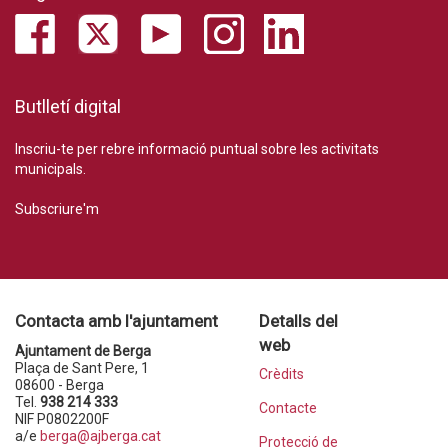
Butlletí digital
Inscriu-te per rebre informació puntual sobre les activitats
municipals.
Subscriure'm
Contacta amb l'ajuntament
Detalls del
web
Ajuntament de Berga
Plaça de Sant Pere, 1
Crèdits
08600 - Berga
Tel.
938 214 333
Contacte
NIF P0802200F
a/e
berga@ajberga.cat
Protecció de