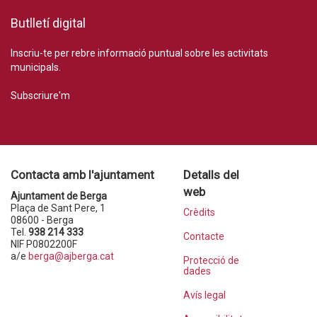
Butlletí digital
Inscriu-te per rebre informació puntual sobre les activitats
municipals.
Subscriure'm
Contacta amb l'ajuntament
Detalls del
web
Ajuntament de Berga
Plaça de Sant Pere, 1
Crèdits
08600 - Berga
Tel.
938 214 333
Contacte
NIF P0802200F
a/e
berga@ajberga.cat
Protecció de
dades
Avís legal